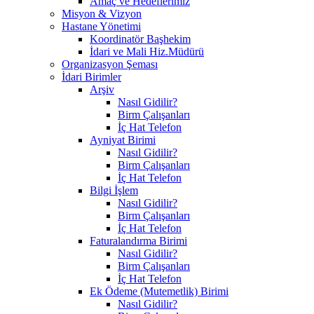
Amaç ve Hedeflerimiz
Misyon & Vizyon
Hastane Yönetimi
Koordinatör Başhekim
İdari ve Mali Hiz.Müdürü
Organizasyon Şeması
İdari Birimler
Arşiv
Nasıl Gidilir?
Birm Çalışanları
İç Hat Telefon
Ayniyat Birimi
Nasıl Gidilir?
Birm Çalışanları
İç Hat Telefon
Bilgi İşlem
Nasıl Gidilir?
Birm Çalışanları
İç Hat Telefon
Faturalandırma Birimi
Nasıl Gidilir?
Birm Çalışanları
İç Hat Telefon
Ek Ödeme (Mutemetlik) Birimi
Nasıl Gidilir?