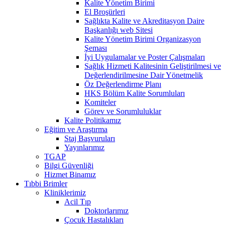
Kalite Yönetim Birimi
El Broşürleri
Sağlıkta Kalite ve Akreditasyon Daire
Başkanlığı web Sitesi
Kalite Yönetim Birimi Organizasyon
Şeması
İyi Uygulamalar ve Poster Çalışmaları
Sağlık Hizmeti Kalitesinin Geliştirilmesi ve
Değerlendirilmesine Dair Yönetmelik
Öz Değerlendirme Planı
HKS Bölüm Kalite Sorumluları
Komiteler
Görev ve Sorumluluklar
Kalite Politikamız
Eğitim ve Araştırma
Staj Başvuruları
Yayınlarımız
TGAP
Bilgi Güvenliği
Hizmet Binamız
Tıbbi Brimler
Kliniklerimiz
Acil Tıp
Doktorlarımız
Çocuk Hastalıkları