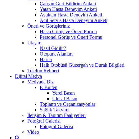
Çalışan Geri Bildirim Anketi
Yatan Hasta Deneyim Anketi
Ayaktan Hasta Deneyim Anketi
Acil Servis Hasta Deneyim Anketi
Öneri ve Görüşleriniz
Hasta Görüş ve Öneri Formu
Personel Görüş ve Öneri Formu
Ulaşım
Nasıl Gidilir?
Otopark Alanları
Harita
Halk Otobüsü Güzergah ve Durak Bilgileri
Telefon Rehberi
Dijital Medya
Medyada Biz
E-Bülten
Yerel Basın
Ulusal Basın
Toplantı ve Organizasyonlar
Sağlık Takvimi
İletişim & Tanıtım Faaliyetleri
Fotoğraf Galerisi
Fotoğraf Galerisi
Video