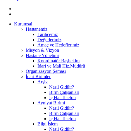
Kurumsal
Hastanemiz
Tarihçemiz
Değerlerimiz
Amaç ve Hedeflerimiz
Misyon & Vizyon
Hastane Yönetimi
Koordinatör Başhekim
İdari ve Mali Hiz.Müdürü
Organizasyon Şeması
İdari Birimler
Arşiv
Nasıl Gidilir?
Birm Çalışanları
İç Hat Telefon
Ayniyat Birimi
Nasıl Gidilir?
Birm Çalışanları
İç Hat Telefon
Bilgi İşlem
Nasıl Gidilir?