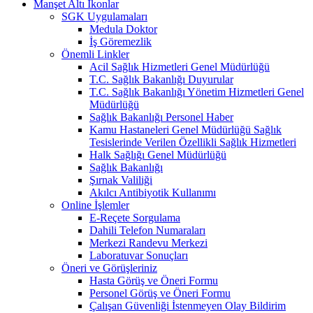
Manşet Altı İkonlar
SGK Uygulamaları
Medula Doktor
İş Göremezlik
Önemli Linkler
Acil Sağlık Hizmetleri Genel Müdürlüğü
T.C. Sağlık Bakanlığı Duyurular
T.C. Sağlık Bakanlığı Yönetim Hizmetleri Genel
Müdürlüğü
Sağlık Bakanlığı Personel Haber
Kamu Hastaneleri Genel Müdürlüğü Sağlık
Tesislerinde Verilen Özellikli Sağlık Hizmetleri
Halk Sağlığı Genel Müdürlüğü
Sağlık Bakanlığı
Şırnak Valiliği
Akılcı Antibiyotik Kullanımı
Online İşlemler
E-Reçete Sorgulama
Dahili Telefon Numaraları
Merkezi Randevu Merkezi
Laboratuvar Sonuçları
Öneri ve Görüşleriniz
Hasta Görüş ve Öneri Formu
Personel Görüş ve Öneri Formu
Çalışan Güvenliği İstenmeyen Olay Bildirim