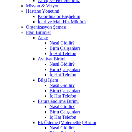
Amaç ve Hedeflerimiz
Misyon & Vizyon
Hastane Yönetimi
Koordinatör Başhekim
İdari ve Mali Hiz.Müdürü
Organizasyon Şeması
İdari Birimler
Arşiv
Nasıl Gidilir?
Birm Çalışanları
İç Hat Telefon
Ayniyat Birimi
Nasıl Gidilir?
Birm Çalışanları
İç Hat Telefon
Bilgi İşlem
Nasıl Gidilir?
Birm Çalışanları
İç Hat Telefon
Faturalandırma Birimi
Nasıl Gidilir?
Birm Çalışanları
İç Hat Telefon
Ek Ödeme (Mutemetlik) Birimi
Nasıl Gidilir?