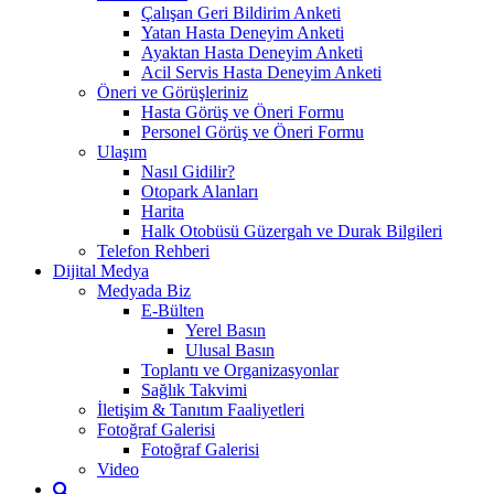
Çalışan Geri Bildirim Anketi
Yatan Hasta Deneyim Anketi
Ayaktan Hasta Deneyim Anketi
Acil Servis Hasta Deneyim Anketi
Öneri ve Görüşleriniz
Hasta Görüş ve Öneri Formu
Personel Görüş ve Öneri Formu
Ulaşım
Nasıl Gidilir?
Otopark Alanları
Harita
Halk Otobüsü Güzergah ve Durak Bilgileri
Telefon Rehberi
Dijital Medya
Medyada Biz
E-Bülten
Yerel Basın
Ulusal Basın
Toplantı ve Organizasyonlar
Sağlık Takvimi
İletişim & Tanıtım Faaliyetleri
Fotoğraf Galerisi
Fotoğraf Galerisi
Video