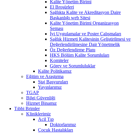
Kalite Yönetim Birimi
El Broşürleri
Sağlıkta Kalite ve Akreditasyon Daire
Başkanlığı web Sitesi
Kalite Yönetim Birimi Organizasyon
Şeması
İyi Uygulamalar ve Poster Çalışmaları
Sağlık Hizmeti Kalitesinin Geliştirilmesi ve
Değerlendirilmesine Dair Yönetmelik
Öz Değerlendirme Planı
HKS Bölüm Kalite Sorumluları
Komiteler
Görev ve Sorumluluklar
Kalite Politikamız
Eğitim ve Araştırma
Staj Başvuruları
Yayınlarımız
TGAP
Bilgi Güvenliği
Hizmet Binamız
Tıbbi Brimler
Kliniklerimiz
Acil Tıp
Doktorlarımız
Çocuk Hastalıkları