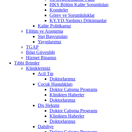
HKS Bölüm Kalite Sorumluları
Komiteler
Görev ve Sorumluluklar
KY.YD.Yardımcı Dökümanlar
Kalite Politikamız
Eğitim ve Araştırma
Staj Başvuruları
Yayınlarımız
TGAP
Bilgi Güvenliği
Hizmet Binamız
Tıbbi Brimler
Kliniklerimiz
Acil Tıp
Doktorlarımız
Çocuk Hastalıkları
Doktor Çalışma Programı
Klinikten Haberler
Doktorlarımız
Diş Hekimi
Doktor Çalışma Programı
Klinikten Haberler
Doktorlarımız
Dahiliye
Doktor Çalışma Programı