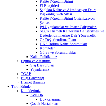
Kalite Yönetim Birimi
El Broşürleri
Sağlıkta Kalite ve Akreditasyon Daire
Başkanlığı web Sitesi
Kalite Yönetim Birimi Organizasyon
Şeması
İyi Uygulamalar ve Poster Çalışmaları
Sağlık Hizmeti Kalitesinin Geliştirilmesi ve
Değerlendirilmesine Dair Yönetmelik
Öz Değerlendirme Planı
HKS Bölüm Kalite Sorumluları
Komiteler
Görev ve Sorumluluklar
Kalite Politikamız
Eğitim ve Araştırma
Staj Başvuruları
Yayınlarımız
TGAP
Bilgi Güvenliği
Hizmet Binamız
Tıbbi Brimler
Kliniklerimiz
Acil Tıp
Doktorlarımız
Çocuk Hastalıkları