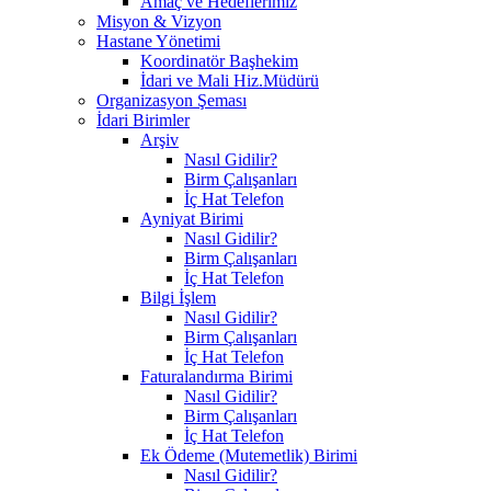
Amaç ve Hedeflerimiz
Misyon & Vizyon
Hastane Yönetimi
Koordinatör Başhekim
İdari ve Mali Hiz.Müdürü
Organizasyon Şeması
İdari Birimler
Arşiv
Nasıl Gidilir?
Birm Çalışanları
İç Hat Telefon
Ayniyat Birimi
Nasıl Gidilir?
Birm Çalışanları
İç Hat Telefon
Bilgi İşlem
Nasıl Gidilir?
Birm Çalışanları
İç Hat Telefon
Faturalandırma Birimi
Nasıl Gidilir?
Birm Çalışanları
İç Hat Telefon
Ek Ödeme (Mutemetlik) Birimi
Nasıl Gidilir?