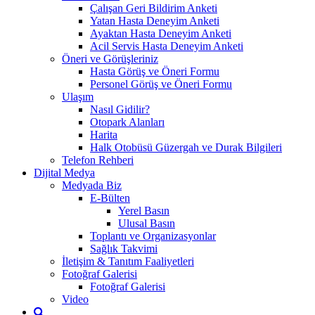
Çalışan Geri Bildirim Anketi
Yatan Hasta Deneyim Anketi
Ayaktan Hasta Deneyim Anketi
Acil Servis Hasta Deneyim Anketi
Öneri ve Görüşleriniz
Hasta Görüş ve Öneri Formu
Personel Görüş ve Öneri Formu
Ulaşım
Nasıl Gidilir?
Otopark Alanları
Harita
Halk Otobüsü Güzergah ve Durak Bilgileri
Telefon Rehberi
Dijital Medya
Medyada Biz
E-Bülten
Yerel Basın
Ulusal Basın
Toplantı ve Organizasyonlar
Sağlık Takvimi
İletişim & Tanıtım Faaliyetleri
Fotoğraf Galerisi
Fotoğraf Galerisi
Video