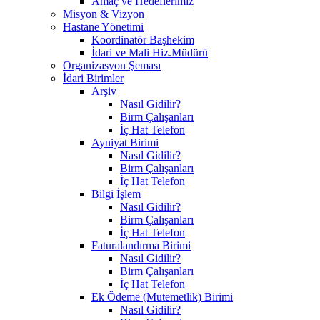
Amaç ve Hedeflerimiz
Misyon & Vizyon
Hastane Yönetimi
Koordinatör Başhekim
İdari ve Mali Hiz.Müdürü
Organizasyon Şeması
İdari Birimler
Arşiv
Nasıl Gidilir?
Birm Çalışanları
İç Hat Telefon
Ayniyat Birimi
Nasıl Gidilir?
Birm Çalışanları
İç Hat Telefon
Bilgi İşlem
Nasıl Gidilir?
Birm Çalışanları
İç Hat Telefon
Faturalandırma Birimi
Nasıl Gidilir?
Birm Çalışanları
İç Hat Telefon
Ek Ödeme (Mutemetlik) Birimi
Nasıl Gidilir?