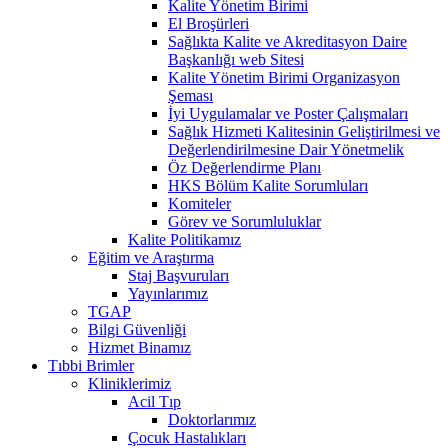
Kalite Yönetim Birimi
El Broşürleri
Sağlıkta Kalite ve Akreditasyon Daire
Başkanlığı web Sitesi
Kalite Yönetim Birimi Organizasyon
Şeması
İyi Uygulamalar ve Poster Çalışmaları
Sağlık Hizmeti Kalitesinin Geliştirilmesi ve
Değerlendirilmesine Dair Yönetmelik
Öz Değerlendirme Planı
HKS Bölüm Kalite Sorumluları
Komiteler
Görev ve Sorumluluklar
Kalite Politikamız
Eğitim ve Araştırma
Staj Başvuruları
Yayınlarımız
TGAP
Bilgi Güvenliği
Hizmet Binamız
Tıbbi Brimler
Kliniklerimiz
Acil Tıp
Doktorlarımız
Çocuk Hastalıkları