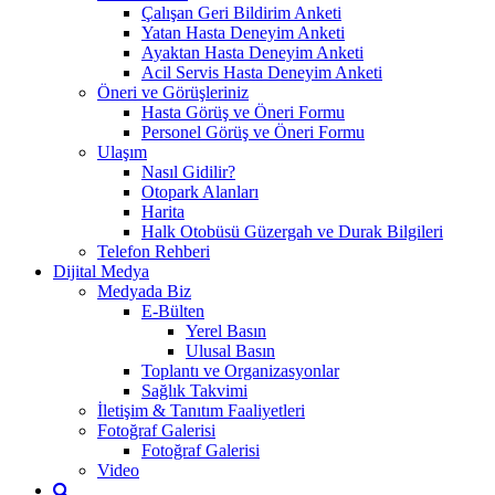
Çalışan Geri Bildirim Anketi
Yatan Hasta Deneyim Anketi
Ayaktan Hasta Deneyim Anketi
Acil Servis Hasta Deneyim Anketi
Öneri ve Görüşleriniz
Hasta Görüş ve Öneri Formu
Personel Görüş ve Öneri Formu
Ulaşım
Nasıl Gidilir?
Otopark Alanları
Harita
Halk Otobüsü Güzergah ve Durak Bilgileri
Telefon Rehberi
Dijital Medya
Medyada Biz
E-Bülten
Yerel Basın
Ulusal Basın
Toplantı ve Organizasyonlar
Sağlık Takvimi
İletişim & Tanıtım Faaliyetleri
Fotoğraf Galerisi
Fotoğraf Galerisi
Video