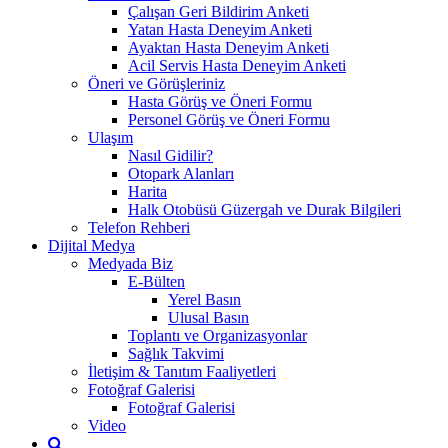
Çalışan Geri Bildirim Anketi
Yatan Hasta Deneyim Anketi
Ayaktan Hasta Deneyim Anketi
Acil Servis Hasta Deneyim Anketi
Öneri ve Görüşleriniz
Hasta Görüş ve Öneri Formu
Personel Görüş ve Öneri Formu
Ulaşım
Nasıl Gidilir?
Otopark Alanları
Harita
Halk Otobüsü Güzergah ve Durak Bilgileri
Telefon Rehberi
Dijital Medya
Medyada Biz
E-Bülten
Yerel Basın
Ulusal Basın
Toplantı ve Organizasyonlar
Sağlık Takvimi
İletişim & Tanıtım Faaliyetleri
Fotoğraf Galerisi
Fotoğraf Galerisi
Video