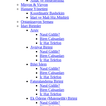
Amaç ve Hedeflerimiz
Misyon & Vizyon
Hastane Yönetimi
Koordinatör Başhekim
İdari ve Mali Hiz.Müdürü
Organizasyon Şeması
İdari Birimler
Arşiv
Nasıl Gidilir?
Birm Çalışanları
İç Hat Telefon
Ayniyat Birimi
Nasıl Gidilir?
Birm Çalışanları
İç Hat Telefon
Bilgi İşlem
Nasıl Gidilir?
Birm Çalışanları
İç Hat Telefon
Faturalandırma Birimi
Nasıl Gidilir?
Birm Çalışanları
İç Hat Telefon
Ek Ödeme (Mutemetlik) Birimi
Nasıl Gidilir?