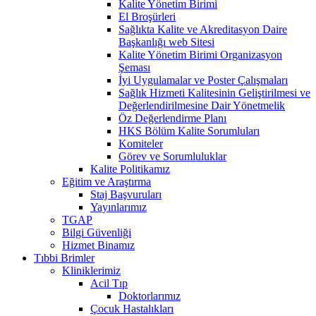
Kalite Yönetim Birimi
El Broşürleri
Sağlıkta Kalite ve Akreditasyon Daire
Başkanlığı web Sitesi
Kalite Yönetim Birimi Organizasyon
Şeması
İyi Uygulamalar ve Poster Çalışmaları
Sağlık Hizmeti Kalitesinin Geliştirilmesi ve
Değerlendirilmesine Dair Yönetmelik
Öz Değerlendirme Planı
HKS Bölüm Kalite Sorumluları
Komiteler
Görev ve Sorumluluklar
Kalite Politikamız
Eğitim ve Araştırma
Staj Başvuruları
Yayınlarımız
TGAP
Bilgi Güvenliği
Hizmet Binamız
Tıbbi Brimler
Kliniklerimiz
Acil Tıp
Doktorlarımız
Çocuk Hastalıkları