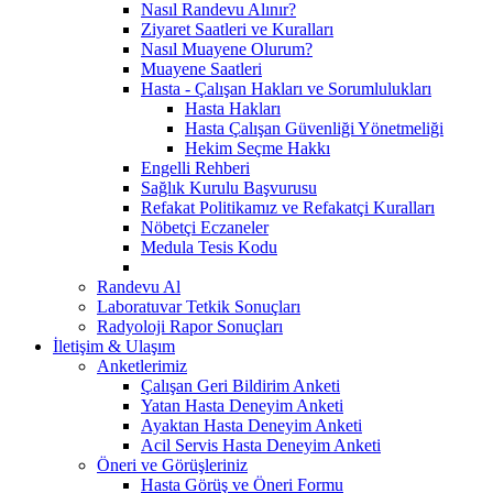
Nasıl Randevu Alınır?
Ziyaret Saatleri ve Kuralları
Nasıl Muayene Olurum?
Muayene Saatleri
Hasta - Çalışan Hakları ve Sorumlulukları
Hasta Hakları
Hasta Çalışan Güvenliği Yönetmeliği
Hekim Seçme Hakkı
Engelli Rehberi
Sağlık Kurulu Başvurusu
Refakat Politikamız ve Refakatçi Kuralları
Nöbetçi Eczaneler
Medula Tesis Kodu
Randevu Al
Laboratuvar Tetkik Sonuçları
Radyoloji Rapor Sonuçları
İletişim & Ulaşım
Anketlerimiz
Çalışan Geri Bildirim Anketi
Yatan Hasta Deneyim Anketi
Ayaktan Hasta Deneyim Anketi
Acil Servis Hasta Deneyim Anketi
Öneri ve Görüşleriniz
Hasta Görüş ve Öneri Formu