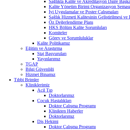
Sağlıkta Kalite ve Akreditasyon Daire Başka
Kalite Yönetim Birimi Organizasyon Şemas
İyi Uygulamalar ve Poster Çalışmaları
Sağlık Hizmeti Kalitesinin Geliştirilmesi v
Öz Değerlendirme Planı
HKS Bölüm Kalite Sorumluları
Komiteler
Görev ve Sorumluluklar
Kalite Politikamız
Eğitim ve Araştırma
Staj Başvuruları
Yayınlarımız
TGAP
Bilgi Güvenliği
Hizmet Binamız
Tıbbi Brimler
Kliniklerimiz
Acil Tıp
Doktorlarımız
Çocuk Hastalıkları
Doktor Çalışma Programı
Klinikten Haberler
Doktorlarımız
Diş Hekimi
Doktor Çalışma Programı