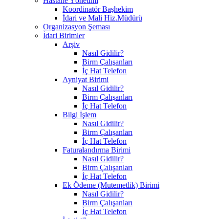
Hastane Yönetimi
Koordinatör Başhekim
İdari ve Mali Hiz.Müdürü
Organizasyon Şeması
İdari Birimler
Arşiv
Nasıl Gidilir?
Birm Çalışanları
İç Hat Telefon
Ayniyat Birimi
Nasıl Gidilir?
Birm Çalışanları
İç Hat Telefon
Bilgi İşlem
Nasıl Gidilir?
Birm Çalışanları
İç Hat Telefon
Faturalandırma Birimi
Nasıl Gidilir?
Birm Çalışanları
İç Hat Telefon
Ek Ödeme (Mutemetlik) Birimi
Nasıl Gidilir?
Birm Çalışanları
İç Hat Telefon