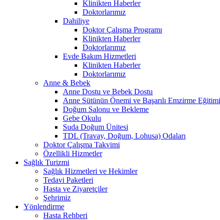
Klinikten Haberler
Doktorlarımız
Dahiliye
Doktor Çalışma Programı
Klinikten Haberler
Doktorlarımız
Evde Bakım Hizmetleri
Klinikten Haberler
Doktorlarımız
Anne & Bebek
Anne Dostu ve Bebek Dostu
Anne Sütünün Önemi ve Başarılı Emzirme Eğitim
Doğum Salonu ve Bekleme
Gebe Okulu
Suda Doğum Ünitesi
TDL (Travay, Doğum, Lohusa) Odaları
Doktor Çalışma Takvimi
Özellikli Hizmetler
Sağlık Turizmi
Sağlık Hizmetleri ve Hekimler
Tedavi Paketleri
Hasta ve Ziyaretçiler
Şehrimiz
Yönlendirme
Hasta Rehberi