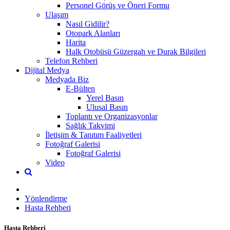
Personel Görüş ve Öneri Formu
Ulaşım
Nasıl Gidilir?
Otopark Alanları
Harita
Halk Otobüsü Güzergah ve Durak Bilgileri
Telefon Rehberi
Dijital Medya
Medyada Biz
E-Bülten
Yerel Basın
Ulusal Basın
Toplantı ve Organizasyonlar
Sağlık Takvimi
İletişim & Tanıtım Faaliyetleri
Fotoğraf Galerisi
Fotoğraf Galerisi
Video
Yönlendirme
Hasta Rehberi
Hasta Rehberi