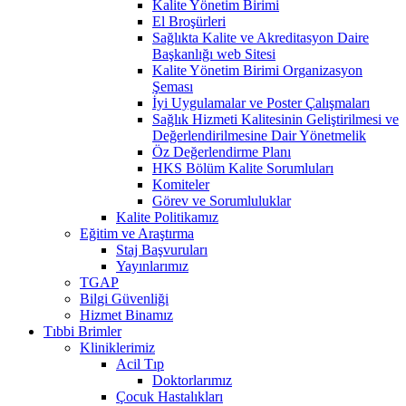
Kalite Yönetim Birimi
El Broşürleri
Sağlıkta Kalite ve Akreditasyon Daire
Başkanlığı web Sitesi
Kalite Yönetim Birimi Organizasyon
Şeması
İyi Uygulamalar ve Poster Çalışmaları
Sağlık Hizmeti Kalitesinin Geliştirilmesi ve
Değerlendirilmesine Dair Yönetmelik
Öz Değerlendirme Planı
HKS Bölüm Kalite Sorumluları
Komiteler
Görev ve Sorumluluklar
Kalite Politikamız
Eğitim ve Araştırma
Staj Başvuruları
Yayınlarımız
TGAP
Bilgi Güvenliği
Hizmet Binamız
Tıbbi Brimler
Kliniklerimiz
Acil Tıp
Doktorlarımız
Çocuk Hastalıkları