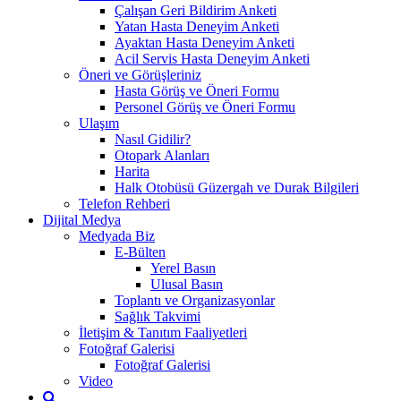
Çalışan Geri Bildirim Anketi
Yatan Hasta Deneyim Anketi
Ayaktan Hasta Deneyim Anketi
Acil Servis Hasta Deneyim Anketi
Öneri ve Görüşleriniz
Hasta Görüş ve Öneri Formu
Personel Görüş ve Öneri Formu
Ulaşım
Nasıl Gidilir?
Otopark Alanları
Harita
Halk Otobüsü Güzergah ve Durak Bilgileri
Telefon Rehberi
Dijital Medya
Medyada Biz
E-Bülten
Yerel Basın
Ulusal Basın
Toplantı ve Organizasyonlar
Sağlık Takvimi
İletişim & Tanıtım Faaliyetleri
Fotoğraf Galerisi
Fotoğraf Galerisi
Video