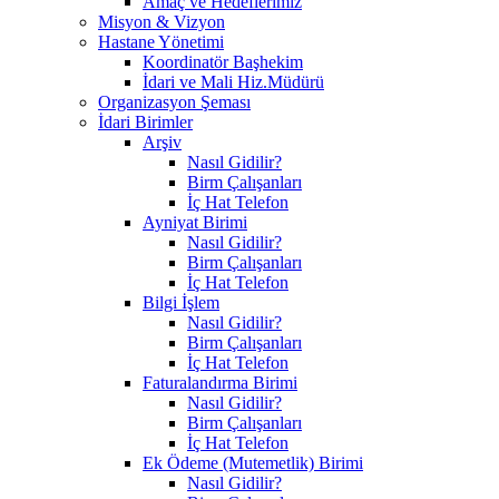
Amaç ve Hedeflerimiz
Misyon & Vizyon
Hastane Yönetimi
Koordinatör Başhekim
İdari ve Mali Hiz.Müdürü
Organizasyon Şeması
İdari Birimler
Arşiv
Nasıl Gidilir?
Birm Çalışanları
İç Hat Telefon
Ayniyat Birimi
Nasıl Gidilir?
Birm Çalışanları
İç Hat Telefon
Bilgi İşlem
Nasıl Gidilir?
Birm Çalışanları
İç Hat Telefon
Faturalandırma Birimi
Nasıl Gidilir?
Birm Çalışanları
İç Hat Telefon
Ek Ödeme (Mutemetlik) Birimi
Nasıl Gidilir?