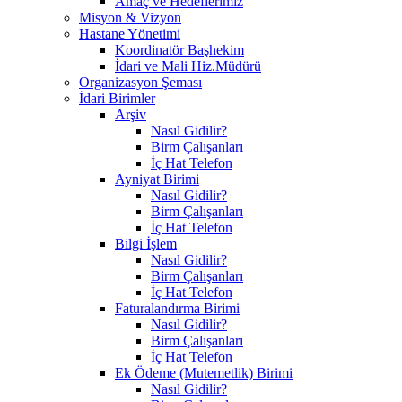
Amaç ve Hedeflerimiz
Misyon & Vizyon
Hastane Yönetimi
Koordinatör Başhekim
İdari ve Mali Hiz.Müdürü
Organizasyon Şeması
İdari Birimler
Arşiv
Nasıl Gidilir?
Birm Çalışanları
İç Hat Telefon
Ayniyat Birimi
Nasıl Gidilir?
Birm Çalışanları
İç Hat Telefon
Bilgi İşlem
Nasıl Gidilir?
Birm Çalışanları
İç Hat Telefon
Faturalandırma Birimi
Nasıl Gidilir?
Birm Çalışanları
İç Hat Telefon
Ek Ödeme (Mutemetlik) Birimi
Nasıl Gidilir?