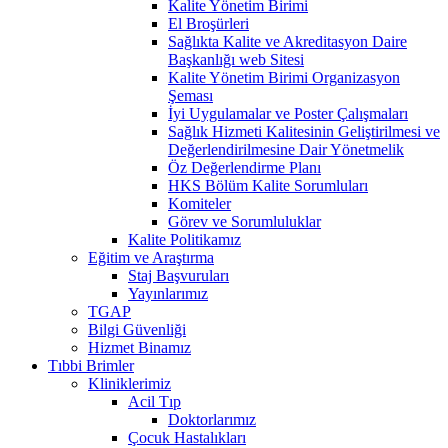
Kalite Yönetim Birimi
El Broşürleri
Sağlıkta Kalite ve Akreditasyon Daire
Başkanlığı web Sitesi
Kalite Yönetim Birimi Organizasyon
Şeması
İyi Uygulamalar ve Poster Çalışmaları
Sağlık Hizmeti Kalitesinin Geliştirilmesi ve
Değerlendirilmesine Dair Yönetmelik
Öz Değerlendirme Planı
HKS Bölüm Kalite Sorumluları
Komiteler
Görev ve Sorumluluklar
Kalite Politikamız
Eğitim ve Araştırma
Staj Başvuruları
Yayınlarımız
TGAP
Bilgi Güvenliği
Hizmet Binamız
Tıbbi Brimler
Kliniklerimiz
Acil Tıp
Doktorlarımız
Çocuk Hastalıkları