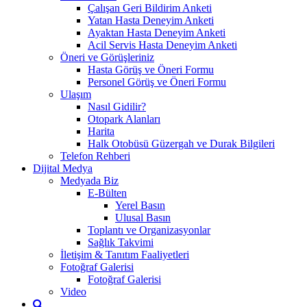
Çalışan Geri Bildirim Anketi
Yatan Hasta Deneyim Anketi
Ayaktan Hasta Deneyim Anketi
Acil Servis Hasta Deneyim Anketi
Öneri ve Görüşleriniz
Hasta Görüş ve Öneri Formu
Personel Görüş ve Öneri Formu
Ulaşım
Nasıl Gidilir?
Otopark Alanları
Harita
Halk Otobüsü Güzergah ve Durak Bilgileri
Telefon Rehberi
Dijital Medya
Medyada Biz
E-Bülten
Yerel Basın
Ulusal Basın
Toplantı ve Organizasyonlar
Sağlık Takvimi
İletişim & Tanıtım Faaliyetleri
Fotoğraf Galerisi
Fotoğraf Galerisi
Video